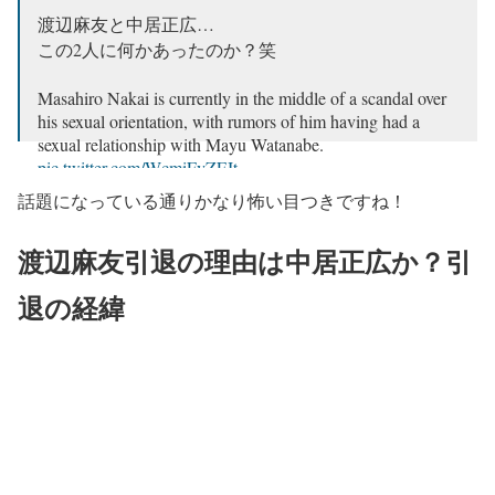
渡辺麻友と中居正広…
この2人に何かあったのか？笑
Masahiro Nakai is currently in the middle of a scandal over
his sexual orientation, with rumors of him having had a
sexual relationship with Mayu Watanabe.
pic.twitter.com/WcmiFvZFJt
話題になっている通りかなり怖い目つきですね！
— 世界の動画@もんくん (@MontBlanc_1202)
January
18, 2025
渡辺麻友引退の理由は中居正広か？引
退の経緯