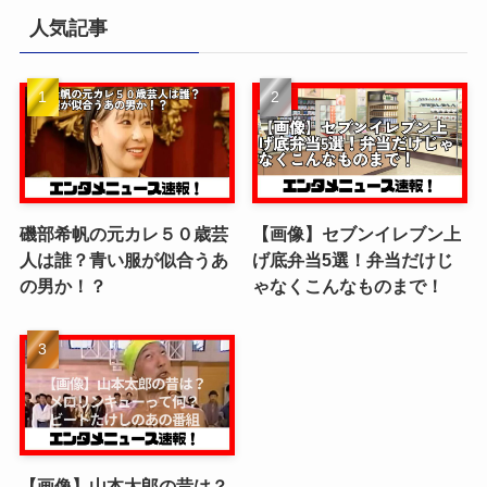
人気記事
磯部希帆の元カレ５０歳芸
【画像】セブンイレブン上
人は誰？青い服が似合うあ
げ底弁当5選！弁当だけじ
の男か！？
ゃなくこんなものまで！
【画像】山本太郎の昔は？