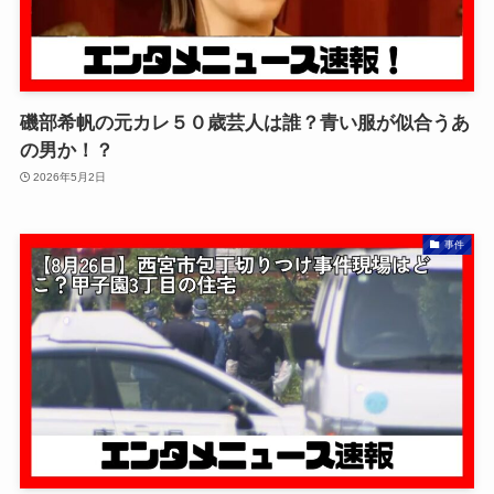
磯部希帆の元カレ５０歳芸人は誰？青い服が似合うあ
の男か！？
2026年5月2日
事件