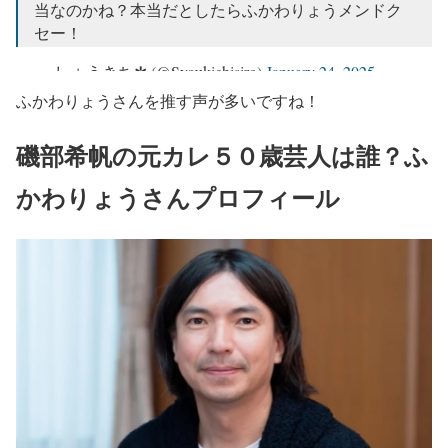
— ○ (@jimy_ck)
January 24, 2025
当なのかね？本当だとしたらふかわりょうメンドク
セー！
— しょうきち✲ (@Syoukichisiro)
January 24, 2025
ふかわりょうさんを推す声が多いですね！
磯部希帆の元カレ５０歳芸人は誰？ふ
かわりょうさんプロフィール