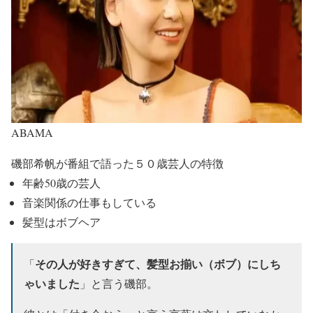
ABAMA
磯部希帆が番組で語った５０歳芸人の特徴
年齢50歳の芸人
音楽関係の仕事もしている
髪型はボブヘア
その人が好きすぎて、髪型お揃い（ボブ）にしち
「
ゃいました
」と言う磯部。