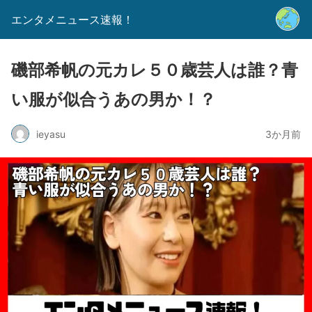
エンタメニュース速報！
磯部希帆の元カレ５０歳芸人は誰？青
い服が似合うあの男か！？
ieyasu
3か月前