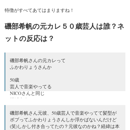
特徴がすべてあてはまりますね！
磯部希帆の元カレ５０歳芸人は誰？ネ
ットの反応は？
磯部希帆さんの元カレって
ふかわりょうさんか
50歳
芸人で音楽やってる
NICOさんと同じ
横浜出身
髪型もまぁ似てるw
磯部希帆さん元彼、50歳芸人で音楽やってて髪型が
束縛もまぁしそうだなw
ボブってふかわりょうさんしか浮かばないんだけど
(笑)しかし付き合ってたの？元彼なのかね？経緯は本