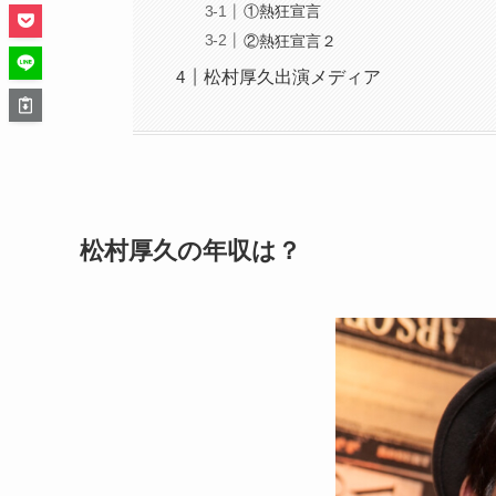
①熱狂宣言
②熱狂宣言２
松村厚久出演メディア
松村厚久の年収は？