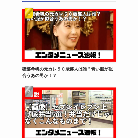
磯部希帆の元カレ５０歳芸人は誰？青い服が似
合うあの男か！？