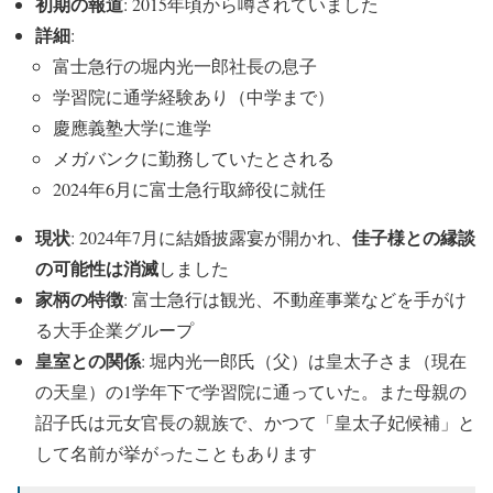
初期の報道
: 2015年頃から噂されていました
詳細
:
富士急行の堀内光一郎社長の息子
学習院に通学経験あり（中学まで）
慶應義塾大学に進学
メガバンクに勤務していたとされる
2024年6月に富士急行取締役に就任
現状
佳子様との縁談
: 2024年7月に結婚披露宴が開かれ、
の可能性は消滅
しました
家柄の特徴
: 富士急行は観光、不動産事業などを手がけ
る大手企業グループ
皇室との関係
: 堀内光一郎氏（父）は皇太子さま（現在
の天皇）の1学年下で学習院に通っていた。また母親の
詔子氏は元女官長の親族で、かつて「皇太子妃候補」と
して名前が挙がったこともあります