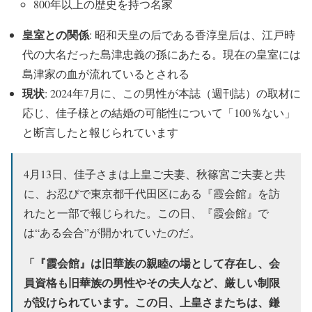
800年以上の歴史を持つ名家
皇室との関係
: 昭和天皇の后である香淳皇后は、江戸時
代の大名だった島津忠義の孫にあたる。現在の皇室には
島津家の血が流れているとされる
現状
: 2024年7月に、この男性が本誌（週刊誌）の取材に
応じ、佳子様との結婚の可能性について「100％ない」
と断言したと報じられています
4月13日、佳子さまは上皇ご夫妻、秋篠宮ご夫妻と共
に、お忍びで東京都千代田区にある『霞会館』を訪
れたと一部で報じられた。この日、『霞会館』で
は“ある会合”が開かれていたのだ。
「『霞会館』は旧華族の親睦の場として存在し、会
員資格も旧華族の男性やその夫人など、厳しい制限
が設けられています。この日、上皇さまたちは、鎌