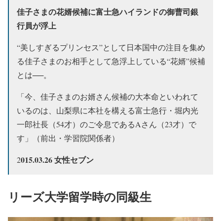
佳子さまの花婿候補に富士急ハイランドの御曹司銀
行員が浮上
“美しすぎるプリンセス”として日本国中の注目を集め
る佳子さまのお相手として急浮上している“花婿”候補
とは──。
「今、佳子さまのお婿さん候補の大本命といわれて
いるのは、山梨県に本社を構える富士急行・堀内光
一郎社長（54才）のご令息であるAさん（23才）で
す」（前出・学習院関係者）
015.03.26 女性セブン
2
リーズ大学留学時の同級生