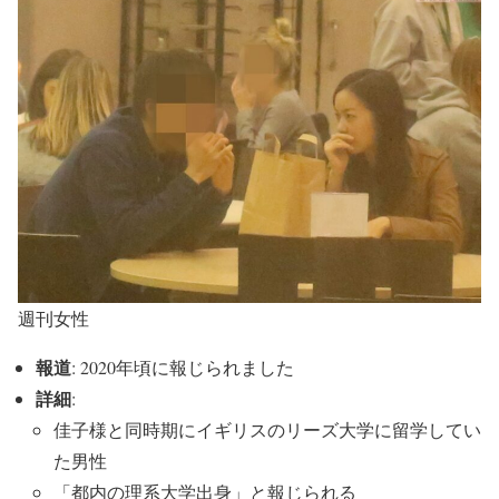
週刊女性
報道
: 2020年頃に報じられました
詳細
:
佳子様と同時期にイギリスのリーズ大学に留学してい
た男性
「都内の理系大学出身」と報じられる