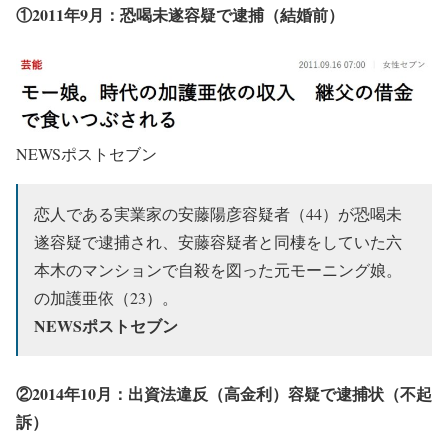
①2011年9月：
恐喝未遂容疑で逮捕
（結婚前）
NEWSポストセブン
恋人である実業家の安藤陽彦容疑者（44）が恐喝未
遂容疑で逮捕され、安藤容疑者と同棲をしていた六
本木のマンションで自殺を図った元モーニング娘。
の加護亜依（23）。
NEWSポストセブン
②2014年10月：
出資法違反
（高金利）容疑で逮捕状（不起
訴）