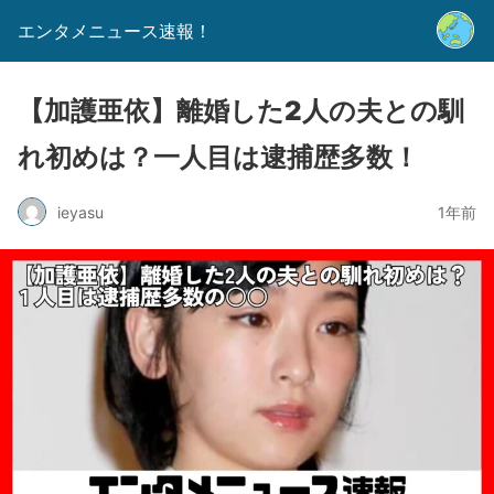
エンタメニュース速報！
【加護亜依】離婚した2人の夫との馴
れ初めは？一人目は逮捕歴多数！
ieyasu
1年前