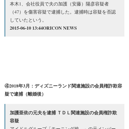
本木1、会社役員で夫の加護（安藤）陽彦容疑者
（47）を傷害容疑で逮捕した。逮捕時は容疑を否認
していたという。
2015-06-10 13:44ORICON NEWS
④2018年3月：ディズニーランド関連施設の
会員権詐欺容
疑
で逮捕（離婚後）
加護亜依の元夫を逮捕 ＴＤＬ関連施設の会員権詐欺
容疑
アイドルグループ「モーニング娘。」の元メンバー