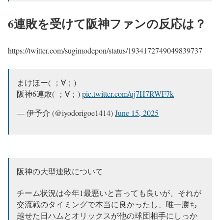
6連敗を受けて阪神ファンの反応は？
https://twitter.com/sugimodepon/status/1934172749049839737
まけほー(⁠ ⁠；⁠∀⁠；⁠)
阪神6連敗(⁠ ⁠；⁠∀⁠；⁠)
pic.twitter.com/qj7H7RWF7k
— 伊予介 (@iyodorigoe1414)
June 15, 2025
阪神の大型連敗について
チーム状況は今年1最悪いと言っても良いが、それが
交流戦のタイミングで本当に良かったし、唯一勝ち
越せた日ハムとオリックスが他の球団相手にしっか