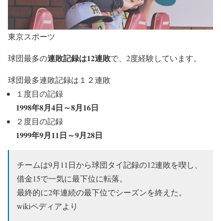
東京スポーツ
連敗記録は12連敗
球団最多の
で、2度経験しています。
球団最多連敗記録は１２連敗
１度目の記録
1998年8月4日～8月16日
２度目の記録
1999年9月11日～9月28日
チームは9月11日から球団タイ記録の12連敗を喫し、
借金15で一気に最下位に転落。
最終的に2年連続の最下位でシーズンを終えた。
wikiペディアより