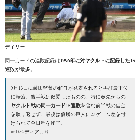
デイリー
1996年に対ヤクルトに記録した15
同一カードの連敗記録は
連敗が最多
。
9月13日に藤田監督の解任が発表されると再び最下位
に転落。後半戦は健闘したものの、特に春先からの
ヤクルト戦の同一カード15連敗
を含む前半戦の借金
を取り返せず、最後は優勝の巨人に23ゲーム差を付
けられて全日程を終了。
wikiペディアより