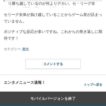
り勝ち越しているのが何よりデカい。セ・リーグ全
体が今は調子が悪いから阪神は救われている。
pic.twitter.com/VuHoGPQNQf
セリーグ全体が負け越していることからゲーム差が詰まっ
ていません。
— うらびー (@urabi00)
June 15, 2025
ポジティブな反応が多いですね。これからの巻き返しに期
待です！
カテゴリー:
事件
コメントする
エンタメニュース速報！
トップへ戻る
モバイルバージョンを終了