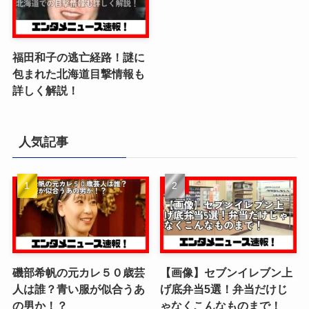
福田和子の逃亡経路！謎に
包まれた北海道目撃情報も
詳しく解説！
人気記事
磯部希帆の元カレ５０歳芸
【画像】セブンイレブン上
人は誰？青い服が似合うあ
げ底弁当5選！弁当だけじ
の男か！？
ゃなくこんなものまで！