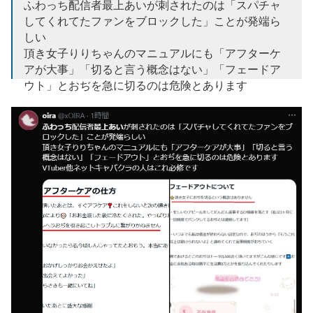
ふわっち配信者最上あいが刺されたのは「スパチャ
してくれてたファンをブロックした」ことが発端ら
しい
頂き女子りりちゃんのマニュアルにも「アフターケ
アが大事」「切ると言う概念はない」「フェードア
ウト」とおぢを急に切るのは危険とあります
VTuber他ネットキャバクラの人はこれ必修です
https://t.co/xr9cVR63ik
pic.twitter.com/ur9MryU6XE
— oira (@xOIRA)
March 11, 2025