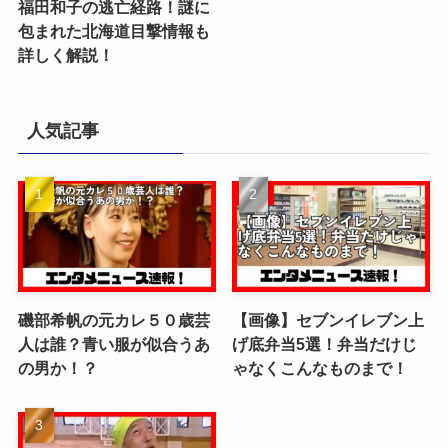
福田和子の逃亡経路！謎に
包まれた北海道目撃情報も
詳しく解説！
人気記事
磯部希帆の元カレ５０歳芸
【画像】セブンイレブン上
人は誰？青い服が似合うあ
げ底弁当5選！弁当だけじ
の男か！？
ゃなくこんなものまで！