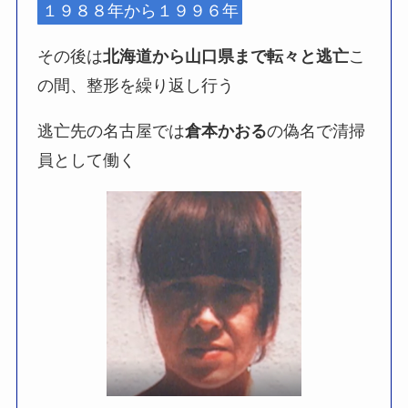
１９８８年から１９９６年
その後は
北海道から山口県まで転々と逃亡
こ
の間、整形を繰り返し行う
逃亡先の名古屋では
倉本かおる
の偽名で清掃
員として働く