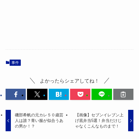
事件
よかったらシェアしてね！
磯部希帆の元カレ５０歳芸
【画像】セブンイレブン上
人は誰？青い服が似合うあ
げ底弁当5選！弁当だけじ
の男か！？
ゃなくこんなものまで！