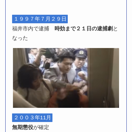
１９９７年７月２９日
福井市内で逮捕
時効まで２１日の逮捕劇
と
なった
２００３年11月
無期懲役
が確定