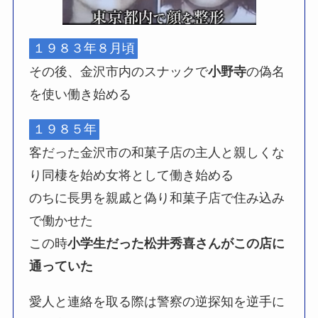
１９８３年８月頃
その後、金沢市内のスナックで
小野寺
の偽名
を使い働き始める
１９８５年
客だった金沢市の和菓子店の主人と親しくな
り同棲を始め女将として働き始める
のちに長男を親戚と偽り和菓子店で住み込み
で働かせた
この時
小学生だった松井秀喜さんがこの店に
通っていた
愛人と連絡を取る際は警察の逆探知を逆手に