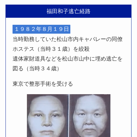
福田和子逃亡経路
１９８２年８月１９日
当時勤務していた松山市内キャバレーの同僚
ホステス（当時３１歳）を絞殺
遺体家財道具などを松山市山中に埋め逃亡を
図る（当時３４歳）
東京で整形手術を受ける