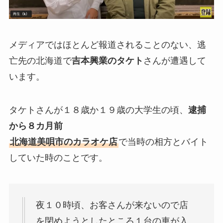
メディアではほとんど報道されることのない、逃
亡先の北海道で
吉本興業のタケト
さんが遭遇して
います。
タケトさんが１８歳か１９歳の大学生の頃、
逮捕
から８カ月前
北海道美唄市のカラオケ店
で当時の相方とバイト
していた時のことです。
夜１０時頃、お客さんが来ないので店
を閉めようとしたところ１台の車が入