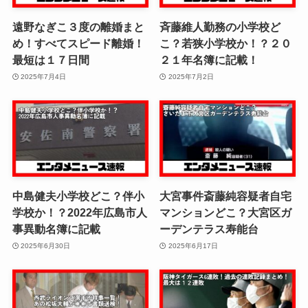
遠野なぎこ３度の離婚まと
斉藤維人勤務の小学校ど
め！すべてスピード離婚！
こ？若狭小学校か！？２０
最短は１７日間
２１年名簿に記載！
2025年7月4日
2025年7月2日
中島健夫小学校どこ？伴小
大宮事件斎藤純容疑者自宅
学校か！？2022年広島市人
マンションどこ？大宮区ガ
事異動名簿に記載
ーデンテラス寿能台
2025年6月30日
2025年6月17日