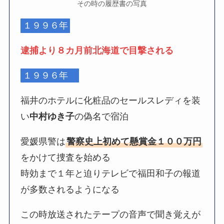
その時の履歴書の写真
１９９６年
逮捕より８カ月前北海道で目撃される
１９９６年
福井のホテルに化粧品のセールスレディを装
い
中村ゆき子
の偽名で宿泊
愛媛県警は
警察史上初めて懸賞金１００万円
をかけて捜査を始める
時効まで１年と迫りテレビで福田和子の報道
が多数されるようになる
この時放送されたテープの音声で聞き覚えが