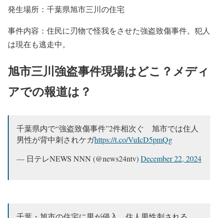
発生場所：千葉県旭市三川の住宅
事件内容：住民に刃物で怪我をさせた強盗致傷事件。犯人
は現在も逃走中。
旭市三川強盗事件現場はどこ？メディ
アでの報道は？
千葉県内で“強盗致傷事件”2件相次ぐ 旭市では住人
男性が背中刺されケガ
https://t.co/VuIcD5pmQg
— 日テレNEWS NNN (@news24ntv)
December 22, 2024
千葉・旭市の住宅に男が侵入、住人男性刺される…