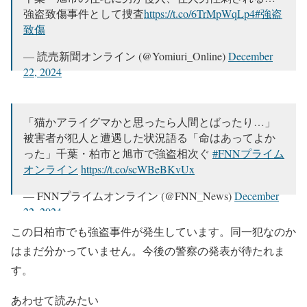
強盗致傷事件として捜査
https://t.co/6TrMpWqLp4
#強盗
致傷
— 読売新聞オンライン (@Yomiuri_Online)
December
22, 2024
「猫かアライグマかと思ったら人間とばったり…」
被害者が犯人と遭遇した状況語る「命はあってよか
った」千葉・柏市と旭市で強盗相次ぐ
#FNNプライム
オンライン
https://t.co/scWBeBKvUx
— FNNプライムオンライン (@FNN_News)
December
22, 2024
この日柏市でも強盗事件が発生しています。同一犯なのか
はまだ分かっていません。今後の警察の発表が待たれま
す。
あわせて読みたい