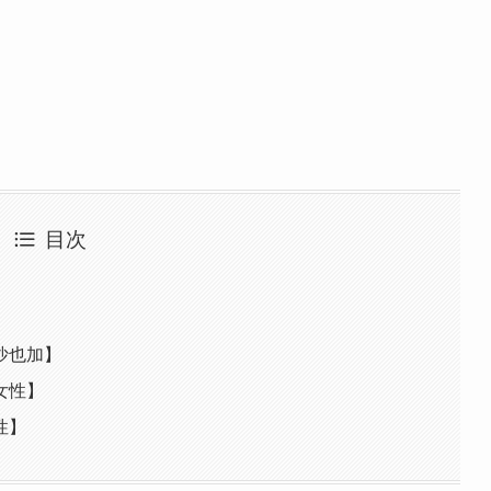
目次
】
】
沙也加】
女性】
性】