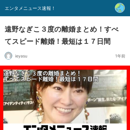
エンタメニュース速報！
遠野なぎこ３度の離婚まとめ！すべ
てスピード離婚！最短は１７日間
ieyasu
1年前