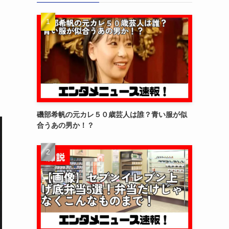
磯部希帆の元カレ５０歳芸人は誰？青い服が似
合うあの男か！？